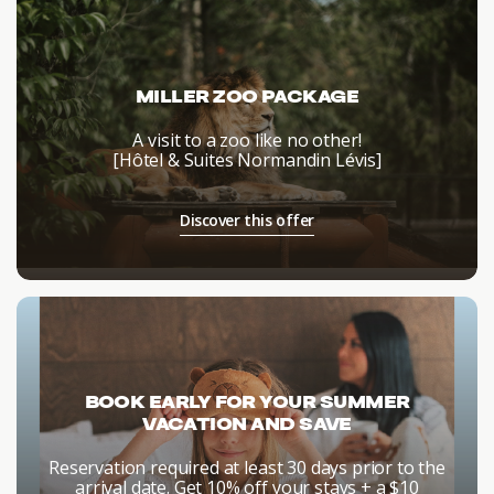
MILLER ZOO PACKAGE
A visit to a zoo like no other!
[Hôtel & Suites Normandin Lévis]
Discover this offer
BOOK EARLY FOR YOUR SUMMER
VACATION AND SAVE
Reservation required at least 30 days prior to the
arrival date. Get 10% off your stays + a $10