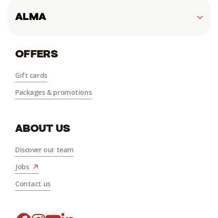
Must-do activities
ALMA
Tourisme Chaudière-Appalaches
Hôtel-Motel Normandin Alma
OFFERS
Tourisme Saguenay-Lac-Saint-Jean
Gift cards
Packages & promotions
ABOUT US
Discover our team
Jobs
Contact us