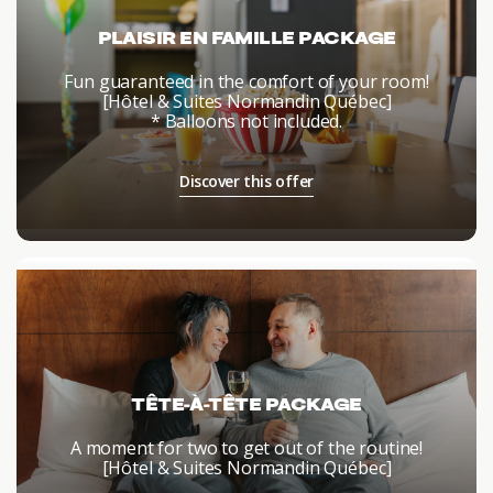
PLAISIR EN FAMILLE PACKAGE
Fun guaranteed in the comfort of your room!
[Hôtel & Suites Normandin Québec]
* Balloons not included.
Discover this offer
TÊTE-À-TÊTE PACKAGE
A moment for two to get out of the routine!
[Hôtel & Suites Normandin Québec]