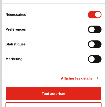
FORFAIT AQUARIUM DU QUÉBEC
services.
Sélection
10 000 marine mammals to admire!
[Hôtel & Suites Normandin Lévis]
Nécessaires
du
consentement
Discover this offer
Préférences
Statistiques
Marketing
PLAISIR EN FAMILLE PACKAGE
Afficher les détails
Fun guaranteed in the comfort of your room!
[Hôtel & Suites Normandin Lévis]
Tout autoriser
Discover this offer