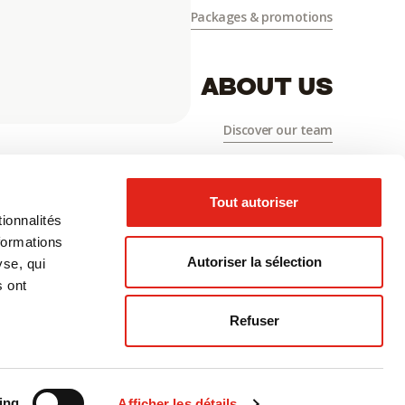
Packages & promotions
ABOUT US
Discover our team
Jobs
Contact us
Tout autoriser
ionnalités
formations
Autoriser la sélection
yse, qui
s ont
Refuser
30 | 005832
Creation
IXmédia
ing
Afficher les détails