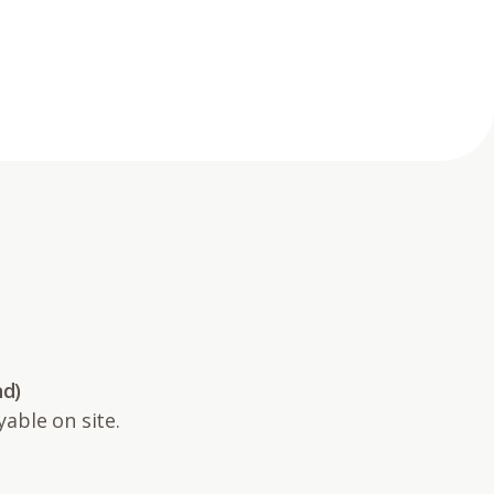
nd)
yable on site.