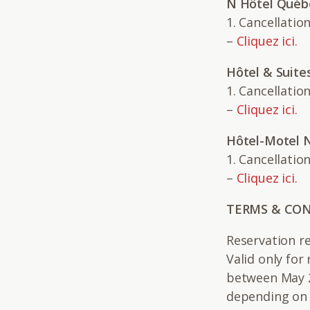
N Hôtel Québe
1. Cancellatio
–
Cliquez ici.
Hôtel & Suite
1. Cancellatio
–
Cliquez ici.
Hôtel-Motel 
1. Cancellatio
–
Cliquez ici.
TERMS & CO
Reservation re
Valid only fo
between May 2
depending on t