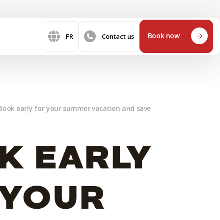
Book now
FR
Contact us
Book early for your summer vacation and save
K EARLY
 YOUR