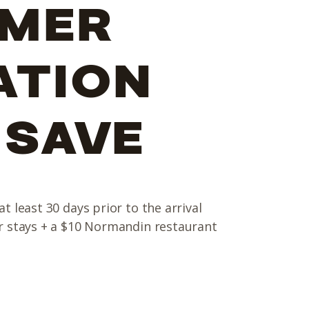
MER
ATION
 SAVE
t least 30 days prior to the arrival
r stays + a $10 Normandin restaurant