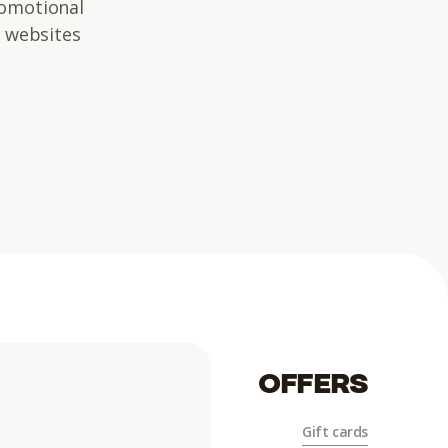
romotional
y websites
OFFERS
Gift cards