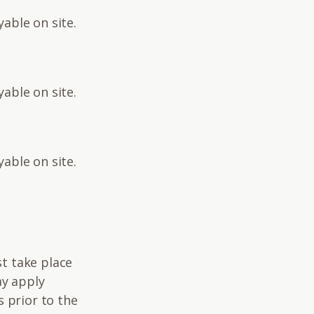
yable on site.
yable on site.
yable on site.
t take place
ay apply
s prior to the