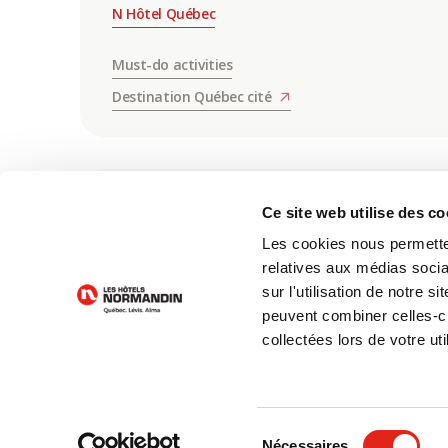
N Hôtel Québec
Must-do activities
Destination Québec cité
ALMA
Ce site web utilise des co
Les cookies nous permetten
Hôtel-Motel Normandin Alma
relatives aux médias socia
sur l'utilisation de notre 
Tourisme Saguenay-Lac-Saint-Jean
peuvent combiner celles-ci
collectées lors de votre uti
Sélection
© 2024 Hôtels Normandin, tous droits réservés
Nécessaires