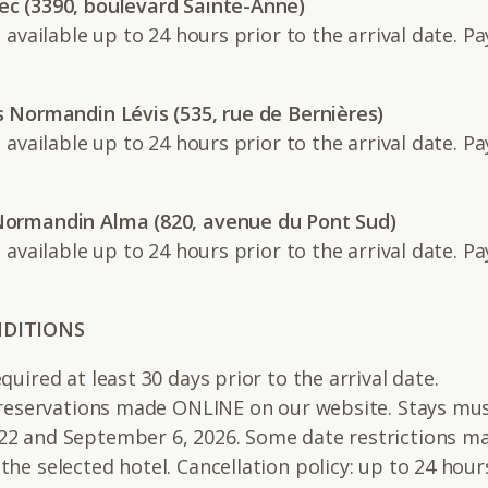
c (3390, boulevard Sainte-Anne)
n available up to 24 hours prior to the arrival date. Pa
s Normandin Lévis (535, rue de Bernières)
n available up to 24 hours prior to the arrival date. Pa
Normandin Alma (820, avenue du Pont Sud)
n available up to 24 hours prior to the arrival date. Pa
NDITIONS
quired at least 30 days prior to the arrival date.
r reservations made ONLINE on our website. Stays mus
2 and September 6, 2026. Some date restrictions m
he selected hotel. Cancellation policy: up to 24 hour