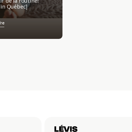
 de la routine!
din Québec]
fre
LÉVIS