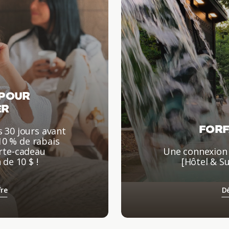
 POUR
ER
FORF
 30 jours avant
10 % de rabais
arte-cadeau
Une connexion 
de 10 $ !
[Hôtel & S
fre
Dé