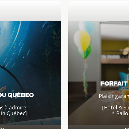
FORFAIT 
DU QUÉBEC
Plaisir gara
s à admirer!
[Hôtel & S
din Québec]
* Ballo