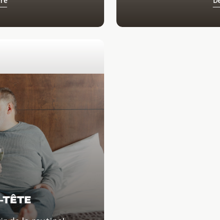
fre
Dé
-TÊTE