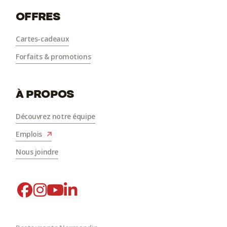
OFFRES
Suggestions d'activités
Tourisme Saguenay-Lac-Saint-Jean
Cartes-cadeaux
Tourisme Alma Lac-Saint-Jean
Forfaits & promotions
À PROPOS
Découvrez notre équipe
Emplois
Nous joindre