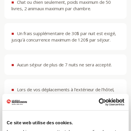
Chat ou chien seulement, poids maximum de 50
livres, 2 animaux maximum par chambre.
Un frais supplémentaire de 30$ par nuit est exigé,
jusqu’à concurrence maximum de 120$ par séjour.
Aucun séjour de plus de 7 nuits ne sera accepté.
Lors de vos déplacements à l’extérieur de l’hôtel,
aucun animal ne doit être laissé seul à la chambre.
Lors de vos déplacements à l’intérieur de l’hôtel
Ce site web utilise des cookies.
avec l’animal, ce dernier doit être en laisse ou dans