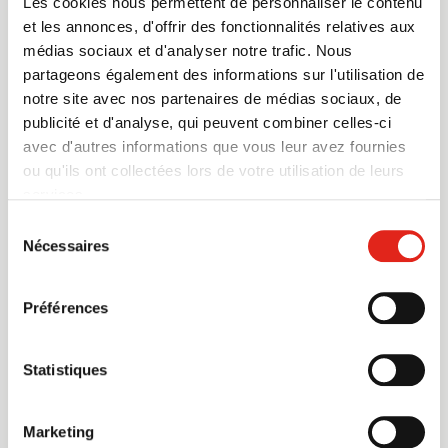
Les cookies nous permettent de personnaliser le contenu
vos bras.
et les annonces, d'offrir des fonctionnalités relatives aux
médias sociaux et d'analyser notre trafic. Nous
partageons également des informations sur l'utilisation de
Lors de vos déplacements à l’intérieur de l’hôtel
notre site avec nos partenaires de médias sociaux, de
sans l’animal, ce dernier doit être mis en cage dans
publicité et d'analyse, qui peuvent combiner celles-ci
votre chambre.
avec d'autres informations que vous leur avez fournies
ou qu'ils ont collectées lors de votre utilisation de leurs
services.
Aucun animal n’est admis sur un étage autre que le
Sélection
rez-de-chaussée.
Nécessaires
du
consentement
Préférences
Il est de votre responsabilité de ramasser les
besoins de votre animal.
Statistiques
Marketing
Pour tout bris ou plainte de bruit, des frais