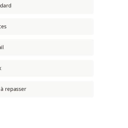
ndard
ces
il
x
 à repasser