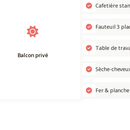
Cafetière sta
Fauteuil 3 pla
Table de trava
Balcon privé
Sèche-cheveu
Fer & planche