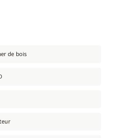
er de bois
D
teur