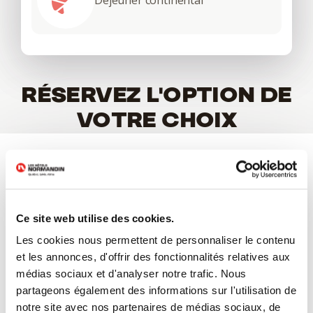
Déjeuner continental
RÉSERVEZ L'OPTION DE
VOTRE CHOIX
Forfait Couple (Lévis)
Une nuit, accès à
Ce site web utilise des cookies.
l'Aquarium du
Québec pour 2
Les cookies nous permettent de personnaliser le contenu
et les annonces, d'offrir des fonctionnalités relatives aux
adultes (18 ans +)
médias sociaux et d'analyser notre trafic. Nous
& Accès au spa
partageons également des informations sur l'utilisation de
notre site avec nos partenaires de médias sociaux, de